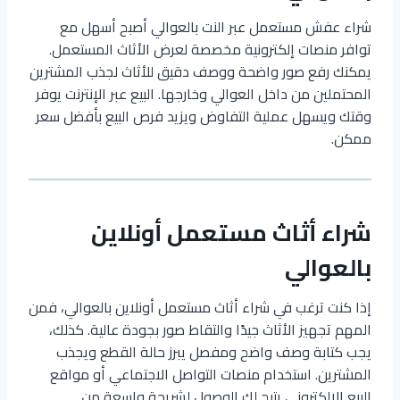
شراء عفش مستعمل عبر النت بالعوالي أصبح أسهل مع
توافر منصات إلكترونية مخصصة لعرض الأثاث المستعمل.
يمكنك رفع صور واضحة ووصف دقيق للأثاث لجذب المشترين
المحتملين من داخل العوالي وخارجها. البيع عبر الإنترنت يوفر
وقتك ويسهل عملية التفاوض ويزيد فرص البيع بأفضل سعر
ممكن.
شراء أثاث مستعمل أونلاين
بالعوالي
إذا كنت ترغب في شراء أثاث مستعمل أونلاين بالعوالي، فمن
المهم تجهيز الأثاث جيدًا والتقاط صور بجودة عالية. كذلك،
يجب كتابة وصف واضح ومفصل يبرز حالة القطع ويجذب
المشترين. استخدام منصات التواصل الاجتماعي أو مواقع
البيع الإلكتروني يتيح لك الوصول لشريحة واسعة من