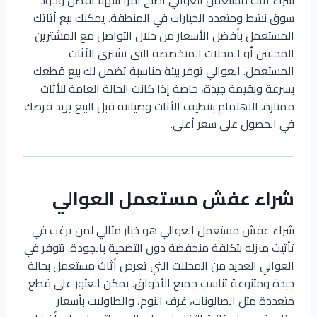
شراء أثاث مستعمل العوالي أصبح أمرًا سهلاً بفضل وجود
سوق نشط ومتعدد الخيارات في المنطقة. يمكنك بيع أثاثك
المستعمل بأفضل الأسعار من خلال التواصل مع المشترين
المحليين أو المحلات المتخصصة التي تشتري الأثاث
المستعمل. العوالي توفر بيئة مناسبة تضمن لك بيع قطعك
بسرعة وبقيمة جيدة، خاصة إذا كانت الحالة العامة للأثاث
ممتازة. الاهتمام بتنظيف الأثاث وصيانته قبل البيع يزيد فرصك
في الحصول على سعر أعلى.
شراء عفش مستعمل العوالي
شراء عفش مستعمل العوالي هو خيار مثالي لمن يرغب في
تأثيث منزله بتكلفة منخفضة دون التضحية بالجودة. تتوفر في
العوالي العديد من المحلات التي تعرض أثاث مستعمل بحالة
جيدة ومتنوعة تناسب جميع الأذواق. يمكن العثور على قطع
متعددة مثل الصالونات، غرف النوم، والطاولات بأسعار