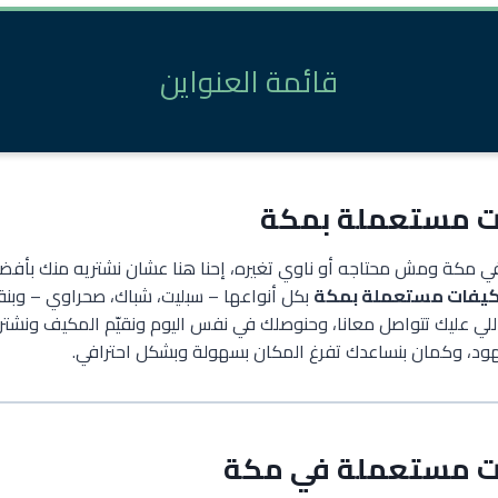
قائمة العنواين
ت مستعملة بمكة
 مكة ومش محتاجه أو ناوي تغيره، إحنا هنا عشان نشتريه منك بأفض
كيفات مستعملة بمكة
بكل أنواعها – سبليت، شباك، صحراوي – وبنق
لي عليك تتواصل معانا، وحنوصلك في نفس اليوم ونقيّم المكيف ونشتري
ود، وكمان بنساعدك تفرغ المكان بسهولة وبشكل احترافي.
ت مستعملة في مكة