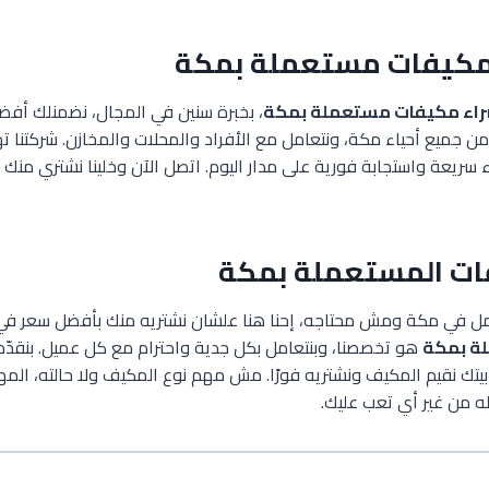
مكيفات مستعملة بمكة
اء مكيفات مستعملة بمكة
، بخبرة سنين في المجال، نضمنلك أف
 جميع أحياء مكة، ونتعامل مع الأفراد والمحلات والمخازن. شركتنا ته
 سريعة واستجابة فورية على مدار اليوم. اتصل الآن وخلينا نشتري منك
ات المستعملة بمكة
 في مكة ومش محتاجه، إحنا هنا علشان نشتريه منك بأفضل سعر ف
ة بمكة
هو تخصصنا، وبنتعامل بكل جدية واحترام مع كل عميل. بنقدّ
بيتك نقيم المكيف ونشتريه فورًا. مش مهم نوع المكيف ولا حالته، المه
ه من غير أي تعب عليك.