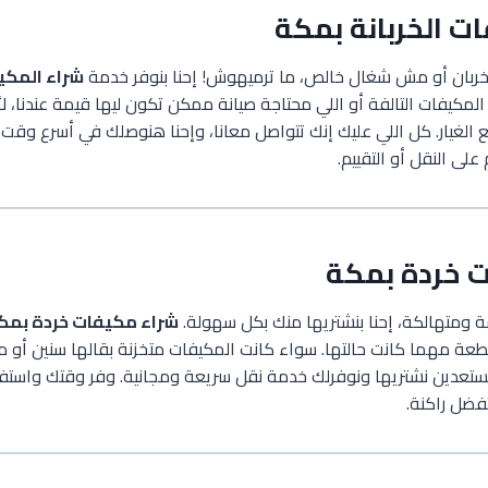
ت الخربانة بمكة
ربان أو مش شغال خالص، ما ترميهوش! إحنا بنوفر خدمة
شراء المكي
المكيفات التالفة أو اللي محتاجة صيانة ممكن تكون ليها قيمة عندنا، لأن
ع الغيار. كل اللي عليك إنك تتواصل معانا، وإحنا هنوصلك في أسرع وق
ى النقل أو التقييم.
 خردة بمكة
 ومتهالكة، إحنا بنشتريها منك بكل سهولة.
شراء مكيفات خردة بمك
طعة مهما كانت حالتها. سواء كانت المكيفات متخزنة بقالها سنين أو 
 مستعدين نشتريها ونوفرلك خدمة نقل سريعة ومجانية. وفر وقتك واستف
فضل راكنة.