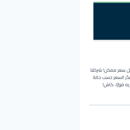
ل سعر ممكن! شركتنا
دّر السعر حسب حالة
ه فورًا، كاش!