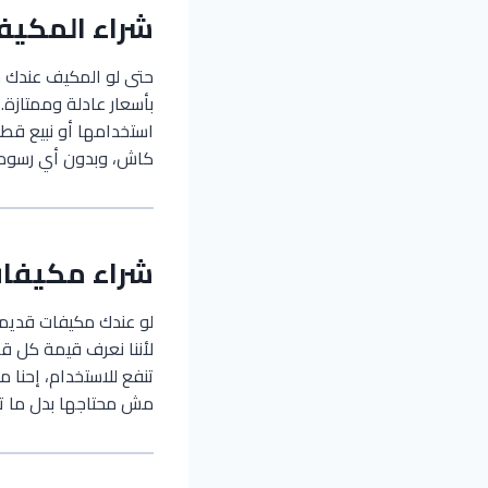
شراء المكيفا
حتى لو المكيف عندك خ
بأسعار عادلة وممتازة. 
استخدامها أو نبيع قط
كاش، وبدون أي رسوم عل
شراء مكيفات
لو عندك مكيفات قديمة
لأننا نعرف قيمة كل ق
تنفع للاستخدام، إحنا
مش محتاجها بدل ما ت