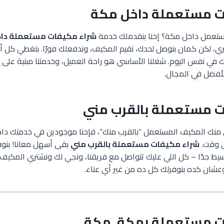
ت مستعملة داخل مكة
مستعمل داخل مكة؟ إحنا بنقدملك خدمة
شراء مكيفات مستعملة دا
 لكن كمان بنوصل لحدك، نقيم المكيف، وندفعلك فورًا. بنغطي كل أ
يك في نفس اليوم. شغلنا الأساسي هو راحة العميل، وخدمتنا مبنية على ال
 الأفضل في المجال.
ت مستعملة بالقرب مني
ي منك المكيف المستعمل “بالقرب منك”، فإحنا موجودين في خدمتك د
ي وقت.
شراء مكيفات مستعملة بالقرب مني
بقى أسهل معانا! بنو
بسيط جدًا – كل اللي عليك تتواصل مع فريقنا، ونجي لك ونشتري المكيف
وعشان كده بنوفرلك كل ده من غير أي عناء.
ت مستعملة بمكة, مكة