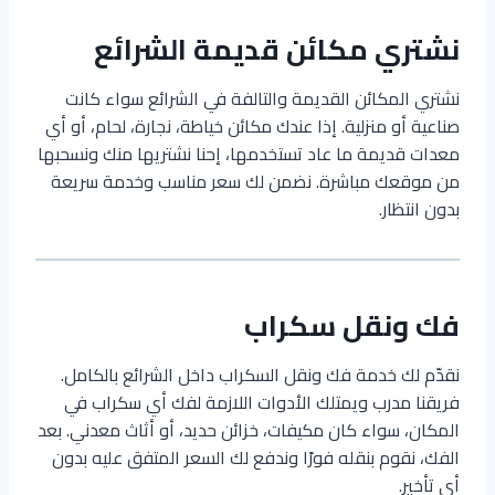
نشتري مكائن قديمة الشرائع
نشتري المكائن القديمة والتالفة في الشرائع سواء كانت
صناعية أو منزلية. إذا عندك مكائن خياطة، نجارة، لحام، أو أي
معدات قديمة ما عاد تستخدمها، إحنا نشتريها منك ونسحبها
من موقعك مباشرة. نضمن لك سعر مناسب وخدمة سريعة
بدون انتظار.
فك ونقل سكراب
نقدّم لك خدمة فك ونقل السكراب داخل الشرائع بالكامل.
فريقنا مدرب ويمتلك الأدوات اللازمة لفك أي سكراب في
المكان، سواء كان مكيفات، خزائن حديد، أو أثاث معدني. بعد
الفك، نقوم بنقله فورًا وندفع لك السعر المتفق عليه بدون
أي تأخير.